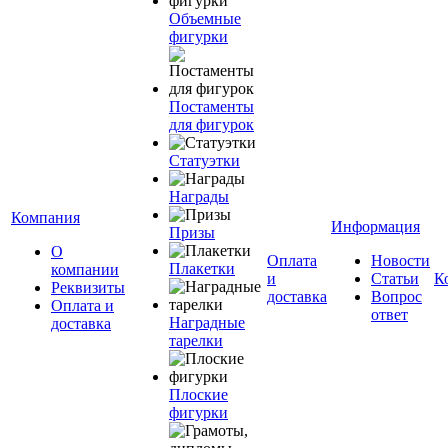
Объемные
фигурки
Постаменты
для фигурок
Статуэтки
Награды
Компания
Информация
Призы
О
Оплата
Новости
Плакетки
компании
и
Статьи
К
Реквизиты
доставка
Вопрос
Оплата и
ответ
Наградные
доставка
тарелки
Плоские
фигурки