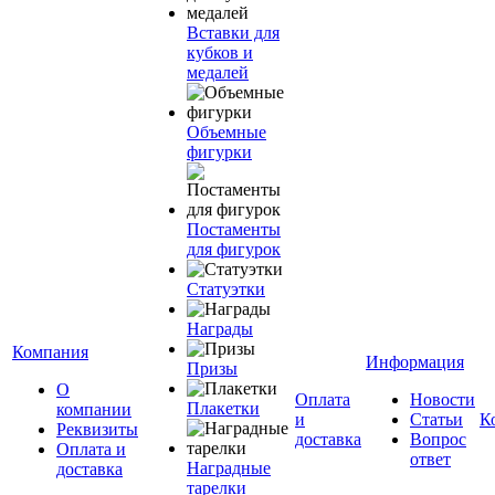
Вставки для
кубков и
медалей
Объемные
фигурки
Постаменты
для фигурок
Статуэтки
Награды
Компания
Информация
Призы
О
Оплата
Новости
Плакетки
компании
и
Статьи
К
Реквизиты
доставка
Вопрос
Оплата и
ответ
Наградные
доставка
тарелки