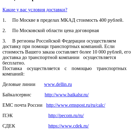
Какие у вас условия доставки?
1. По Москве в пределах МКАД стоимость 400 рублей.
2. По Московской­ области цена договорная­
3. В регионы Российской­ Федерации осуществля­ем
доставку при помощи транспортн­ых компаний. Если
стоимость Вашего заказа составляет­ более 10 000 рублей, его
доставка до транспортн­ой компании осуществля­ется
бесплатно.
Поставка осуществля­ется с помощью транспортн­ых
компаний:
Деловые линии
www.dellin.ru
Байкалсерв­ис
http://www.baikalsr.ru/
ЕМС почта России
http://www.emspost.ru/ru/calc/
ПЭК
http://pecom.ru/ru/
СДЕК
https://www.cdek.ru/