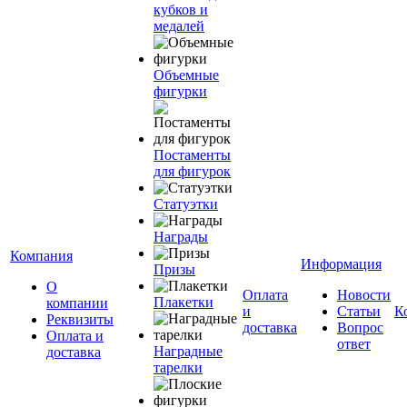
кубков и
медалей
Объемные
фигурки
Постаменты
для фигурок
Статуэтки
Награды
Компания
Информация
Призы
О
Оплата
Новости
Плакетки
компании
и
Статьи
К
Реквизиты
доставка
Вопрос
Оплата и
ответ
Наградные
доставка
тарелки