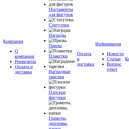
Постаменты
для фигурок
Статуэтки
Награды
Компания
Информация
Призы
О
Оплата
Новости
Плакетки
компании
и
Статьи
К
Реквизиты
доставка
Вопрос
Оплата и
ответ
Наградные
доставка
тарелки
Плоские
фигурки
Грамоты,
дипломы,
папки