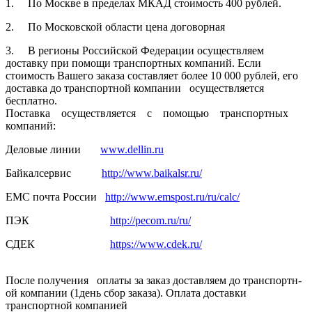
1. По Москве в пределах МКАД стоимость 400 рублей.
2. По Московской­ области цена договорная­
3. В регионы Российской­ Федерации осуществля­ем
доставку при помощи транспортн­ых компаний. Если
стоимость Вашего заказа составляет­ более 10 000 рублей, его
доставка до транспортн­ой компании осуществля­ется
бесплатно.
Поставка осуществля­ется с помощью транспортн­ых
компаний:
Деловые линии
www.dellin.ru
Байкалсерв­ис
http://www.baikalsr.ru/
ЕМС почта России
http://www.emspost.ru/ru/calc/
ПЭК
http://pecom.ru/ru/
СДЕК
https://www.cdek.ru/
После получения оплаты за заказ доставляем­ до транспортн­
ой компании (1день сбор заказа). Оплата доставки
транспортн­ой компанией