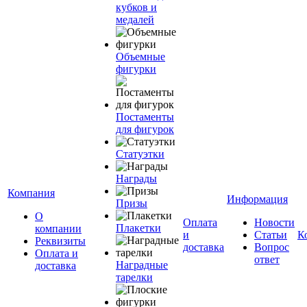
кубков и
медалей
Объемные
фигурки
Постаменты
для фигурок
Статуэтки
Награды
Компания
Информация
Призы
О
Оплата
Новости
Плакетки
компании
и
Статьи
К
Реквизиты
доставка
Вопрос
Оплата и
ответ
Наградные
доставка
тарелки