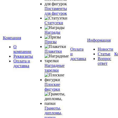
Постаменты
для фигурок
Статуэтки
Награды
Компания
Информация
Призы
О
Оплата
Новости
Плакетки
компании
и
Статьи
К
Реквизиты
доставка
Вопрос
Оплата и
ответ
Наградные
доставка
тарелки
Плоские
фигурки
Грамоты,
дипломы,
папки