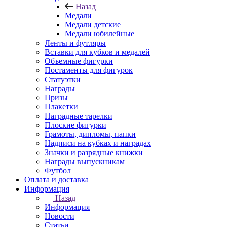
Назад
Медали
Медали детские
Медали юбилейные
Ленты и футляры
Вставки для кубков и медалей
Объемные фигурки
Постаменты для фигурок
Статуэтки
Награды
Призы
Плакетки
Наградные тарелки
Плоские фигурки
Грамоты, дипломы, папки
Надписи на кубках и наградах
Значки и разрядные книжки
Награды выпускникам
Футбол
Оплата и доставка
Информация
Назад
Информация
Новости
Статьи