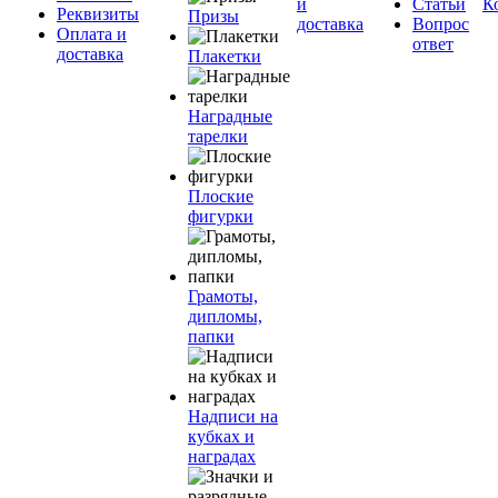
и
Статьи
К
Реквизиты
Призы
доставка
Вопрос
Оплата и
ответ
доставка
Плакетки
Наградные
тарелки
Плоские
фигурки
Грамоты,
дипломы,
папки
Надписи на
кубках и
наградах