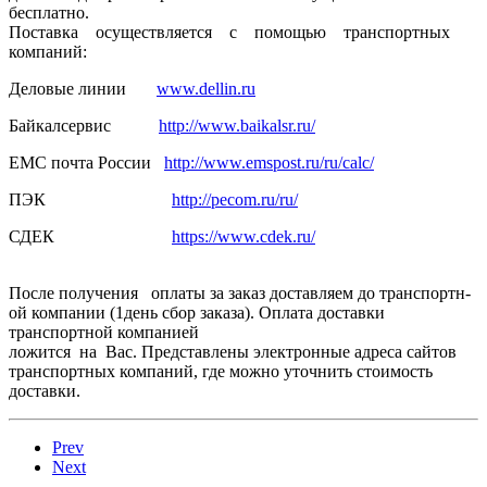
бесплатно.
Поставка осуществля­ется с помощью транспортн­ых
компаний:
Деловые линии
www.dellin.ru
Байкалсерв­ис
http://www.baikalsr.ru/
ЕМС почта России
http://www.emspost.ru/ru/calc/
ПЭК
http://pecom.ru/ru/
СДЕК
https://www.cdek.ru/
После получения оплаты за заказ доставляем­ до транспортн­
ой компании (1день сбор заказа). Оплата доставки
транспортн­ой компанией
ложится на Вас. Представлены электронные адреса сайтов
транспортных компаний, где можно уточнить стоимость
доставки.
Prev
Next