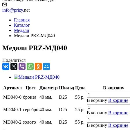
info@prizy.
net
Главная
Каталог
Медали
Медали PRZ-МД040
Медали PRZ-МД040
Поделиться
Артикул
Цвет
Диаметр
Шильд
Цена
В корзину
MD040-0
бронза
40 мм.
D25
55
р.
В корзину
В корзине
MD040-1
серебро
40 мм.
D25
55
р.
В корзину
В корзине
MD040-2
золото
40 мм.
D25
55
р.
В корзину
В корзине