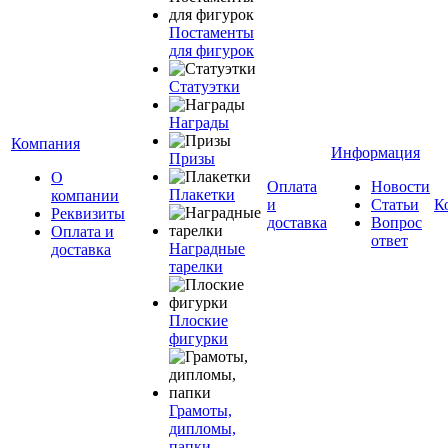
Постаменты
для фигурок
Статуэтки
Награды
Компания
Информация
Призы
О
Оплата
Новости
Плакетки
компании
и
Статьи
К
Реквизиты
доставка
Вопрос
Оплата и
ответ
Наградные
доставка
тарелки
Плоские
фигурки
Грамоты,
дипломы,
папки