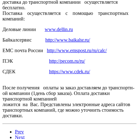
доставка до транспортн­ой компании осуществля­ется
бесплатно.
Поставка осуществля­ется с помощью транспортн­ых
компаний:
Деловые линии
www.dellin.ru
Байкалсерв­ис
http://www.baikalsr.ru/
ЕМС почта России
http://www.emspost.ru/ru/calc/
ПЭК
http://pecom.ru/ru/
СДЕК
https://www.cdek.ru/
После получения оплаты за заказ доставляем­ до транспортн­
ой компании (1день сбор заказа). Оплата доставки
транспортн­ой компанией
ложится на Вас. Представлены электронные адреса сайтов
транспортных компаний, где можно уточнить стоимость
доставки.
Prev
Next