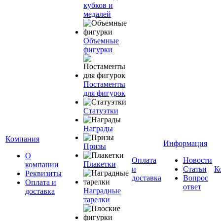
кубков и
медалей
Объемные
фигурки
Постаменты
для фигурок
Статуэтки
Награды
Компания
Информация
Призы
О
Оплата
Новости
Плакетки
компании
и
Статьи
К
Реквизиты
доставка
Вопрос
Оплата и
ответ
Наградные
доставка
тарелки