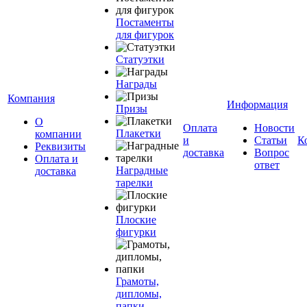
Постаменты
для фигурок
Статуэтки
Награды
Компания
Информация
Призы
О
Оплата
Новости
Плакетки
компании
и
Статьи
К
Реквизиты
доставка
Вопрос
Оплата и
ответ
Наградные
доставка
тарелки
Плоские
фигурки
Грамоты,
дипломы,
папки