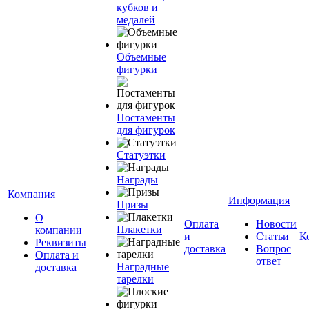
кубков и
медалей
Объемные
фигурки
Постаменты
для фигурок
Статуэтки
Награды
Компания
Информация
Призы
О
Оплата
Новости
Плакетки
компании
и
Статьи
К
Реквизиты
доставка
Вопрос
Оплата и
ответ
Наградные
доставка
тарелки