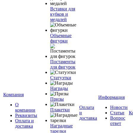
Вставки для
кубков и
медалей
Объемные
фигурки
Постаменты
для фигурок
Статуэтки
Награды
Компания
Информация
Призы
О
Оплата
Новости
Плакетки
компании
и
Статьи
К
Реквизиты
доставка
Вопрос
Оплата и
ответ
Наградные
доставка
тарелки