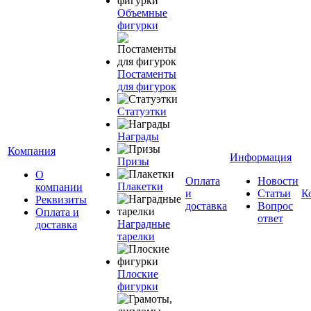
Объемные
фигурки
Постаменты
для фигурок
Статуэтки
Награды
Компания
Информация
Призы
О
Оплата
Новости
Плакетки
компании
и
Статьи
К
Реквизиты
доставка
Вопрос
Оплата и
ответ
Наградные
доставка
тарелки
Плоские
фигурки