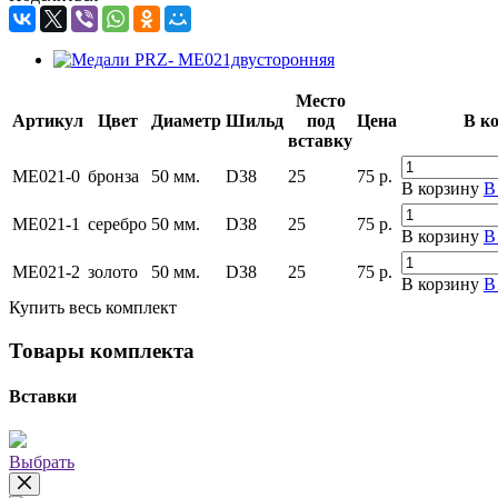
Место
Артикул
Цвет
Диаметр
Шильд
под
Цена
В к
вставку
ME021-0
бронза
50 мм.
D38
25
75
р.
В корзину
В
ME021-1
серебро
50 мм.
D38
25
75
р.
В корзину
В
ME021-2
золото
50 мм.
D38
25
75
р.
В корзину
В
Купить весь комплект
Товары комплекта
Вставки
Выбрать