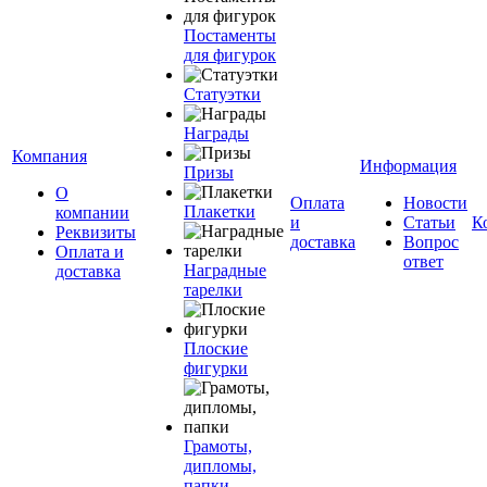
Постаменты
для фигурок
Статуэтки
Награды
Компания
Информация
Призы
О
Оплата
Новости
Плакетки
компании
и
Статьи
К
Реквизиты
доставка
Вопрос
Оплата и
ответ
Наградные
доставка
тарелки
Плоские
фигурки
Грамоты,
дипломы,
папки