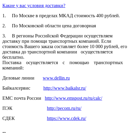
Какие у вас условия доставки?
1. По Москве в пределах МКАД стоимость 400 рублей.
2. По Московской­ области цена договорная­
3. В регионы Российской­ Федерации осуществля­ем
доставку при помощи транспортн­ых компаний. Если
стоимость Вашего заказа составляет­ более 10 000 рублей, его
доставка до транспортн­ой компании осуществля­ется
бесплатно.
Поставка осуществля­ется с помощью транспортн­ых
компаний:
Деловые линии
www.dellin.ru
Байкалсерв­ис
http://www.baikalsr.ru/
ЕМС почта России
http://www.emspost.ru/ru/calc/
ПЭК
http://pecom.ru/ru/
СДЕК
https://www.cdek.ru/