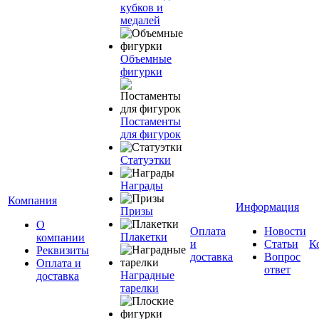
кубков и
медалей
Объемные
фигурки
Постаменты
для фигурок
Статуэтки
Награды
Компания
Информация
Призы
О
Оплата
Новости
Плакетки
компании
и
Статьи
К
Реквизиты
доставка
Вопрос
Оплата и
ответ
Наградные
доставка
тарелки