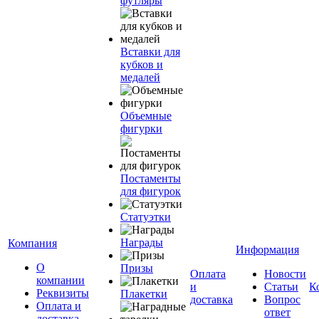
футляры
Вставки для
кубков и
медалей
Объемные
фигурки
Постаменты
для фигурок
Статуэтки
Награды
Компания
Информация
О
Призы
Оплата
Новости
компании
и
Статьи
К
Реквизиты
Плакетки
доставка
Вопрос
Оплата и
ответ
доставка