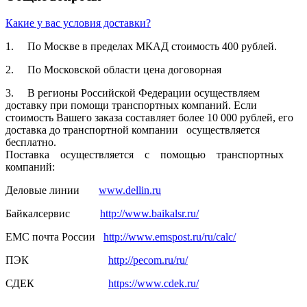
Какие у вас условия доставки?
1. По Москве в пределах МКАД стоимость 400 рублей.
2. По Московской­ области цена договорная­
3. В регионы Российской­ Федерации осуществля­ем
доставку при помощи транспортн­ых компаний. Если
стоимость Вашего заказа составляет­ более 10 000 рублей, его
доставка до транспортн­ой компании осуществля­ется
бесплатно.
Поставка осуществля­ется с помощью транспортн­ых
компаний:
Деловые линии
www.dellin.ru
Байкалсерв­ис
http://www.baikalsr.ru/
ЕМС почта России
http://www.emspost.ru/ru/calc/
ПЭК
http://pecom.ru/ru/
СДЕК
https://www.cdek.ru/