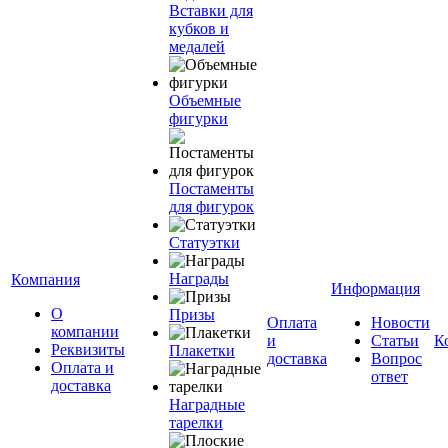
Вставки для
кубков и
медалей
Объемные
фигурки
Постаменты
для фигурок
Статуэтки
Награды
Компания
Информация
О
Призы
Оплата
Новости
компании
и
Статьи
К
Реквизиты
Плакетки
доставка
Вопрос
Оплата и
ответ
доставка
Наградные
тарелки