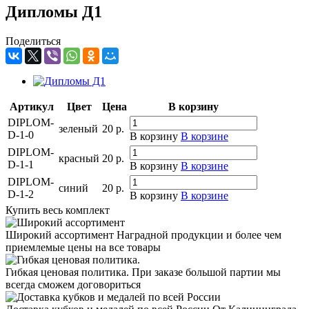
Дипломы Д1
Поделиться
Артикул
Цвет
Цена
В корзину
DIPLOM-
зеленый
20
р.
D-1-0
В корзину
В корзине
DIPLOM-
красный
20
р.
D-1-1
В корзину
В корзине
DIPLOM-
синий
20
р.
D-1-2
В корзину
В корзине
Купить весь комплект
Широкий ассортимент
Наградной продукции и более чем
приемлемые цены на все товары
Гибкая ценовая политика.
При заказе большой партии мы
всегда сможем договориться