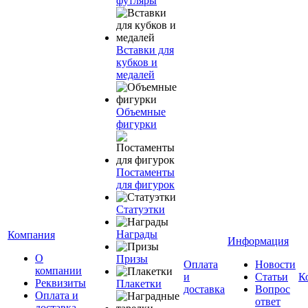
футляры
Вставки для
кубков и
медалей
Объемные
фигурки
Постаменты
для фигурок
Статуэтки
Награды
Компания
Информация
О
Призы
Оплата
Новости
компании
и
Статьи
К
Реквизиты
Плакетки
доставка
Вопрос
Оплата и
ответ
доставка