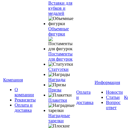
Вставки для
кубков и
медалей
Объемные
фигурки
Постаменты
для фигурок
Статуэтки
Награды
Компания
Информация
О
Призы
Оплата
Новости
компании
и
Статьи
К
Реквизиты
Плакетки
доставка
Вопрос
Оплата и
ответ
доставка
Наградные
тарелки