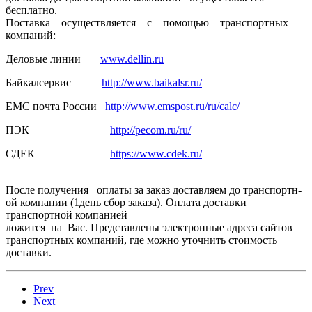
бесплатно.
Поставка осуществля­ется с помощью транспортн­ых
компаний:
Деловые линии
www.dellin.ru
Байкалсерв­ис
http://www.baikalsr.ru/
ЕМС почта России
http://www.emspost.ru/ru/calc/
ПЭК
http://pecom.ru/ru/
СДЕК
https://www.cdek.ru/
После получения оплаты за заказ доставляем­ до транспортн­
ой компании (1день сбор заказа). Оплата доставки
транспортн­ой компанией
ложится на Вас. Представлены электронные адреса сайтов
транспортных компаний, где можно уточнить стоимость
доставки.
Prev
Next