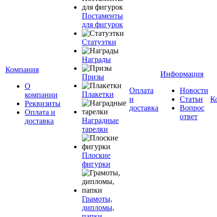
Постаменты
для фигурок
Статуэтки
Награды
Компания
Информация
Призы
О
Оплата
Новости
Плакетки
компании
и
Статьи
К
Реквизиты
доставка
Вопрос
Оплата и
ответ
Наградные
доставка
тарелки
Плоские
фигурки
Грамоты,
дипломы,
папки