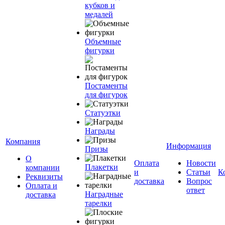
кубков и
медалей
Объемные
фигурки
Постаменты
для фигурок
Статуэтки
Награды
Компания
Информация
Призы
О
Оплата
Новости
Плакетки
компании
и
Статьи
К
Реквизиты
доставка
Вопрос
Оплата и
ответ
Наградные
доставка
тарелки