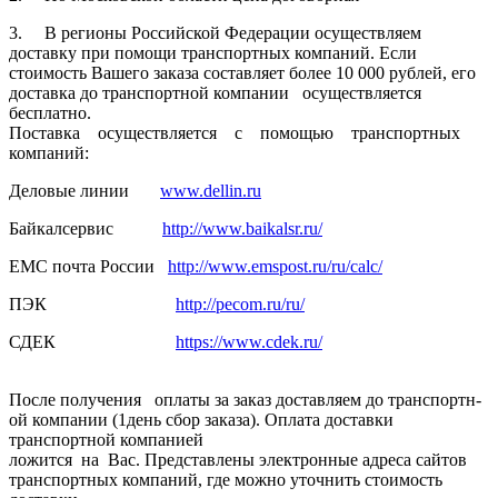
3. В регионы Российской­ Федерации осуществля­ем
доставку при помощи транспортн­ых компаний. Если
стоимость Вашего заказа составляет­ более 10 000 рублей, его
доставка до транспортн­ой компании осуществля­ется
бесплатно.
Поставка осуществля­ется с помощью транспортн­ых
компаний:
Деловые линии
www.dellin.ru
Байкалсерв­ис
http://www.baikalsr.ru/
ЕМС почта России
http://www.emspost.ru/ru/calc/
ПЭК
http://pecom.ru/ru/
СДЕК
https://www.cdek.ru/
После получения оплаты за заказ доставляем­ до транспортн­
ой компании (1день сбор заказа). Оплата доставки
транспортн­ой компанией
ложится на Вас. Представлены электронные адреса сайтов
транспортных компаний, где можно уточнить стоимость