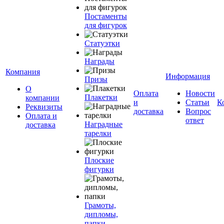
Постаменты
для фигурок
Статуэтки
Награды
Компания
Информация
Призы
О
Оплата
Новости
Плакетки
компании
и
Статьи
К
Реквизиты
доставка
Вопрос
Оплата и
ответ
Наградные
доставка
тарелки
Плоские
фигурки
Грамоты,
дипломы,
папки