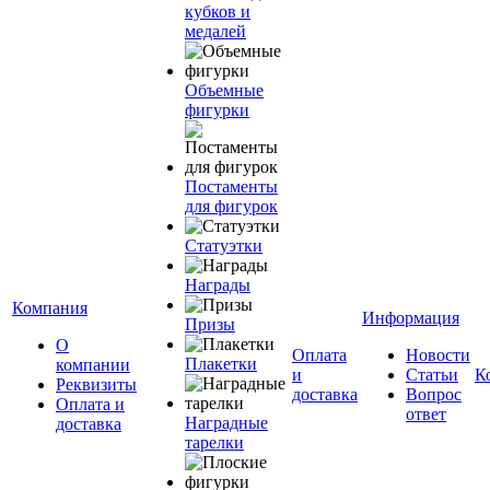
кубков и
медалей
Объемные
фигурки
Постаменты
для фигурок
Статуэтки
Награды
Компания
Информация
Призы
О
Оплата
Новости
Плакетки
компании
и
Статьи
К
Реквизиты
доставка
Вопрос
Оплата и
ответ
Наградные
доставка
тарелки