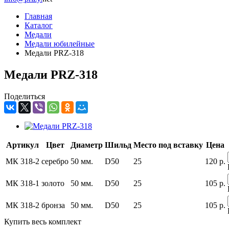
Главная
Каталог
Медали
Медали юбилейные
Медали PRZ-318
Медали PRZ-318
Поделиться
Артикул
Цвет
Диаметр
Шильд
Место под вставку
Цена
МК 318-2
серебро
50 мм.
D50
25
120
р.
МК 318-1
золото
50 мм.
D50
25
105
р.
МК 318-2
бронза
50 мм.
D50
25
105
р.
Купить весь комплект