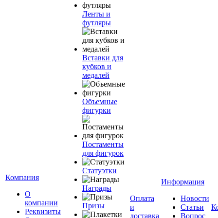
Ленты и
футляры
Вставки для
кубков и
медалей
Объемные
фигурки
Постаменты
для фигурок
Статуэтки
Компания
Информация
Награды
О
Оплата
Новости
компании
Призы
и
Статьи
К
Реквизиты
доставка
Вопрос