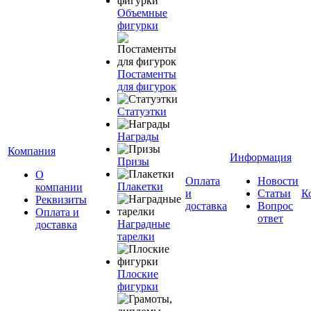
Объемные
фигурки
Постаменты
для фигурок
Статуэтки
Награды
Компания
Информация
Призы
О
Оплата
Новости
Плакетки
компании
и
Статьи
К
Реквизиты
доставка
Вопрос
Оплата и
ответ
Наградные
доставка
тарелки
Плоские
фигурки