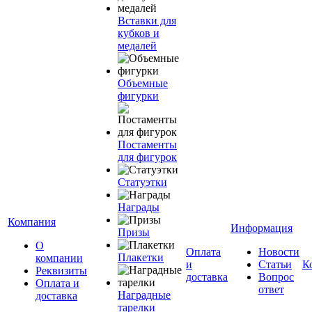
Вставки для
кубков и
медалей
Объемные
фигурки
Постаменты
для фигурок
Статуэтки
Награды
Компания
Информация
Призы
О
Оплата
Новости
Плакетки
компании
и
Статьи
К
Реквизиты
доставка
Вопрос
Оплата и
ответ
Наградные
доставка
тарелки