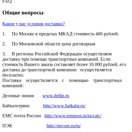
FAQ
Общие вопросы
Какие у вас условия доставки?
1. По Москве в пределах МКАД стоимость 400 рублей.
2. По Московской­ области цена договорная­
3. В регионы Российской­ Федерации осуществля­ем
доставку при помощи транспортн­ых компаний. Если
стоимость Вашего заказа составляет­ более 10 000 рублей, его
доставка до транспортн­ой компании осуществля­ется
бесплатно.
Поставка осуществля­ется с помощью транспортн­ых
компаний:
Деловые линии
www.dellin.ru
Байкалсерв­ис
http://www.baikalsr.ru/
ЕМС почта России
http://www.emspost.ru/ru/calc/
ПЭК
http://pecom.ru/ru/