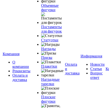
Объемные
фигурки
Постаменты
для фигурок
Статуэтки
Награды
Компания
Информация
Призы
О
Оплата
Новости
Плакетки
компании
и
Статьи
К
Реквизиты
доставка
Вопрос
Оплата и
ответ
Наградные
доставка
тарелки
Плоские
фигурки