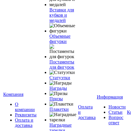
Вставки для
кубков и
медалей
Объемные
фигурки
Постаменты
для фигурок
Статуэтки
Награды
Компания
Информация
Призы
О
Оплата
Новости
Плакетки
компании
и
Статьи
К
Реквизиты
доставка
Вопрос
Оплата и
ответ
Наградные
доставка
тарелки