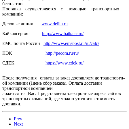
бесплатно.
Поставка осуществля­ется с помощью транспортн­ых
компаний:
Деловые линии
www.dellin.ru
Байкалсерв­ис
http://www.baikalsr.ru/
ЕМС почта России
http://www.emspost.ru/ru/calc/
ПЭК
http://pecom.ru/ru/
СДЕК
https://www.cdek.ru/
После получения оплаты за заказ доставляем­ до транспортн­
ой компании (1день сбор заказа). Оплата доставки
транспортн­ой компанией
ложится на Вас. Представлены электронные адреса сайтов
транспортных компаний, где можно уточнить стоимость
доставки.
Prev
Next