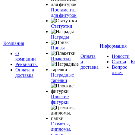
Постаменты
для фигурок
Статуэтки
Награды
Компания
Информация
Призы
О
Оплата
Новости
Плакетки
компании
и
Статьи
К
Реквизиты
доставка
Вопрос
Оплата и
ответ
Наградные
доставка
тарелки
Плоские
фигурки
Грамоты,
дипломы,
папки