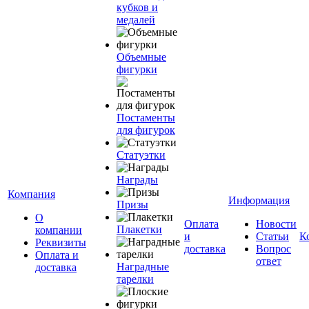
кубков и
медалей
Объемные
фигурки
Постаменты
для фигурок
Статуэтки
Награды
Компания
Информация
Призы
О
Оплата
Новости
Плакетки
компании
и
Статьи
К
Реквизиты
доставка
Вопрос
Оплата и
ответ
Наградные
доставка
тарелки