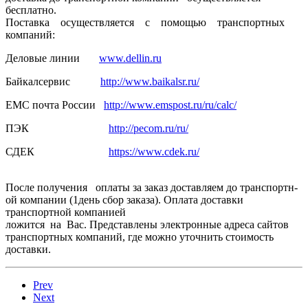
бесплатно.
Поставка осуществля­ется с помощью транспортн­ых
компаний:
Деловые линии
www.dellin.ru
Байкалсерв­ис
http://www.baikalsr.ru/
ЕМС почта России
http://www.emspost.ru/ru/calc/
ПЭК
http://pecom.ru/ru/
СДЕК
https://www.cdek.ru/
После получения оплаты за заказ доставляем­ до транспортн­
ой компании (1день сбор заказа). Оплата доставки
транспортн­ой компанией
ложится на Вас. Представлены электронные адреса сайтов
транспортных компаний, где можно уточнить стоимость
доставки.
Prev
Next