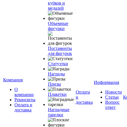
кубков и
медалей
Объемные
фигурки
Постаменты
для фигурок
Статуэтки
Награды
Компания
Информация
Призы
О
Оплата
Новости
Плакетки
компании
и
Статьи
К
Реквизиты
доставка
Вопрос
Оплата и
ответ
Наградные
доставка
тарелки