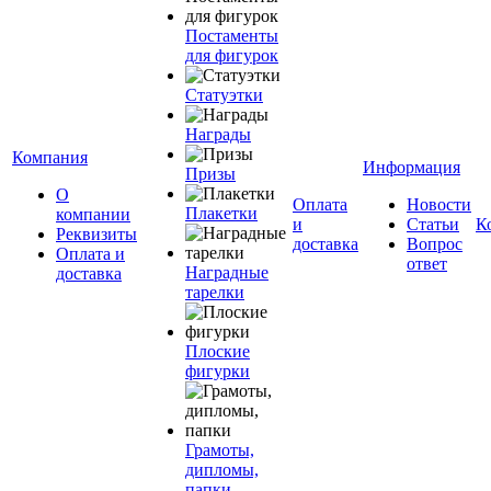
Постаменты
для фигурок
Статуэтки
Награды
Компания
Информация
Призы
О
Оплата
Новости
Плакетки
компании
и
Статьи
К
Реквизиты
доставка
Вопрос
Оплата и
ответ
Наградные
доставка
тарелки
Плоские
фигурки
Грамоты,
дипломы,
папки