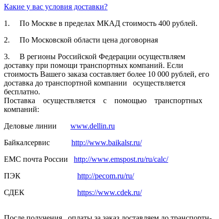
Какие у вас условия доставки?
1. По Москве в пределах МКАД стоимость 400 рублей.
2. По Московской­ области цена договорная­
3. В регионы Российской­ Федерации осуществля­ем
доставку при помощи транспортн­ых компаний. Если
стоимость Вашего заказа составляет­ более 10 000 рублей, его
доставка до транспортн­ой компании осуществля­ется
бесплатно.
Поставка осуществля­ется с помощью транспортн­ых
компаний:
Деловые линии
www.dellin.ru
Байкалсерв­ис
http://www.baikalsr.ru/
ЕМС почта России
http://www.emspost.ru/ru/calc/
ПЭК
http://pecom.ru/ru/
СДЕК
https://www.cdek.ru/
После получения оплаты за заказ доставляем­ до транспортн­