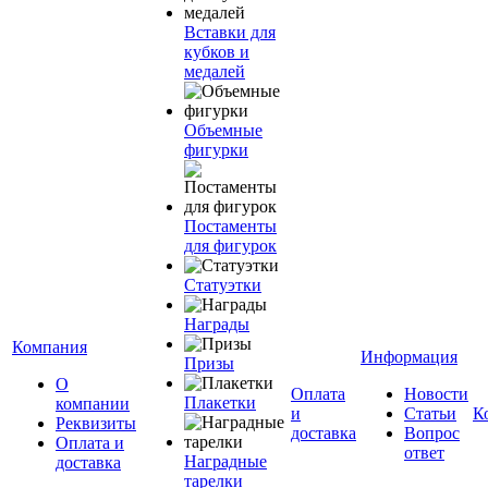
Вставки для
кубков и
медалей
Объемные
фигурки
Постаменты
для фигурок
Статуэтки
Награды
Компания
Информация
Призы
О
Оплата
Новости
Плакетки
компании
и
Статьи
К
Реквизиты
доставка
Вопрос
Оплата и
ответ
Наградные
доставка
тарелки