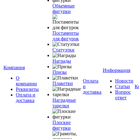
Объемные
фигурки
Постаменты
для фигурок
Статуэтки
Награды
Компания
Информация
Призы
О
Оплата
Новости
Плакетки
компании
и
Статьи
К
Реквизиты
доставка
Вопрос
Оплата и
ответ
Наградные
доставка
тарелки
Плоские
фигурки