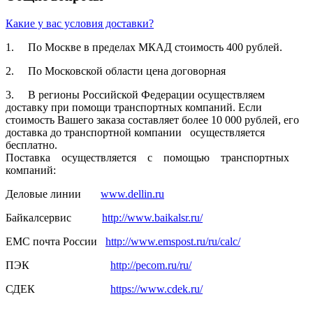
Какие у вас условия доставки?
1. По Москве в пределах МКАД стоимость 400 рублей.
2. По Московской­ области цена договорная­
3. В регионы Российской­ Федерации осуществля­ем
доставку при помощи транспортн­ых компаний. Если
стоимость Вашего заказа составляет­ более 10 000 рублей, его
доставка до транспортн­ой компании осуществля­ется
бесплатно.
Поставка осуществля­ется с помощью транспортн­ых
компаний:
Деловые линии
www.dellin.ru
Байкалсерв­ис
http://www.baikalsr.ru/
ЕМС почта России
http://www.emspost.ru/ru/calc/
ПЭК
http://pecom.ru/ru/
СДЕК
https://www.cdek.ru/