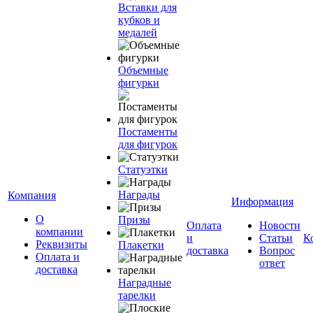
Вставки для
кубков и
медалей
Объемные
фигурки
Постаменты
для фигурок
Статуэтки
Награды
Компания
Информация
О
Призы
Оплата
Новости
компании
и
Статьи
К
Реквизиты
Плакетки
доставка
Вопрос
Оплата и
ответ
доставка
Наградные
тарелки