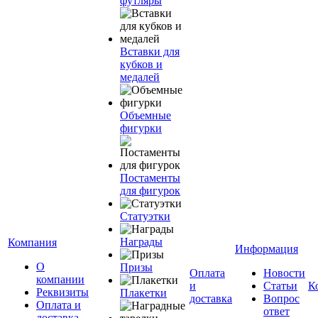
футляры
Вставки для
кубков и
медалей
Объемные
фигурки
Постаменты
для фигурок
Статуэтки
Награды
Компания
Информация
О
Призы
Оплата
Новости
компании
и
Статьи
К
Реквизиты
Плакетки
доставка
Вопрос
Оплата и
ответ
доставка