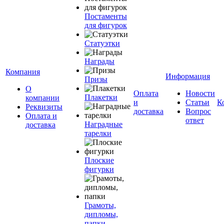
Постаменты
для фигурок
Статуэтки
Награды
Компания
Информация
Призы
О
Оплата
Новости
Плакетки
компании
и
Статьи
К
Реквизиты
доставка
Вопрос
Оплата и
ответ
Наградные
доставка
тарелки
Плоские
фигурки
Грамоты,
дипломы,
папки