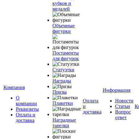
кубков и
медалей
Объемные
фигурки
Постаменты
для фигурок
Статуэтки
Награды
Компания
Информация
Призы
О
Оплата
Новости
Плакетки
компании
и
Статьи
К
Реквизиты
доставка
Вопрос
Оплата и
ответ
Наградные
доставка
тарелки