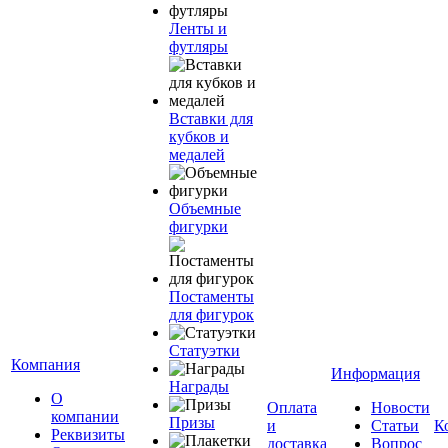
Ленты и
футляры
Вставки для
кубков и
медалей
Объемные
фигурки
Постаменты
для фигурок
Статуэтки
Компания
Информация
Награды
О
Оплата
Новости
компании
Призы
и
Статьи
К
Реквизиты
доставка
Вопрос