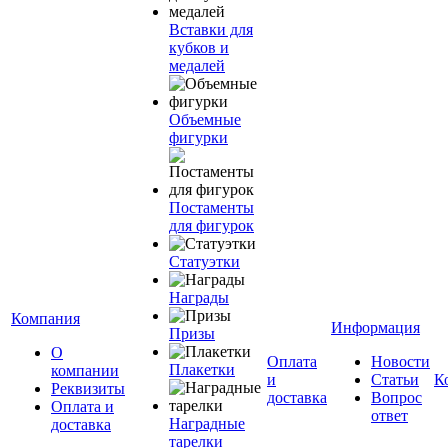
Вставки для
кубков и
медалей
Объемные
фигурки
Постаменты
для фигурок
Статуэтки
Награды
Компания
Информация
Призы
О
Оплата
Новости
Плакетки
компании
и
Статьи
К
Реквизиты
доставка
Вопрос
Оплата и
ответ
Наградные
доставка
тарелки