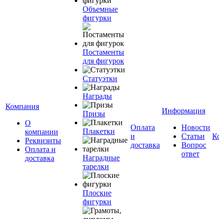
Объемные
фигурки
Постаменты
для фигурок
Статуэтки
Награды
Компания
Информация
Призы
О
Оплата
Новости
Плакетки
компании
и
Статьи
К
Реквизиты
доставка
Вопрос
Оплата и
ответ
Наградные
доставка
тарелки
Плоские
фигурки