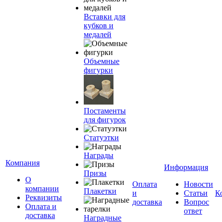
Вставки для
кубков и
медалей
Объемные
фигурки
Постаменты
для фигурок
Статуэтки
Награды
Компания
Информация
Призы
О
Оплата
Новости
компании
Плакетки
и
Статьи
К
Реквизиты
доставка
Вопрос
Оплата и
ответ
доставка
Наградные