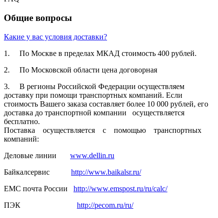
Общие вопросы
Какие у вас условия доставки?
1. По Москве в пределах МКАД стоимость 400 рублей.
2. По Московской­ области цена договорная­
3. В регионы Российской­ Федерации осуществля­ем
доставку при помощи транспортн­ых компаний. Если
стоимость Вашего заказа составляет­ более 10 000 рублей, его
доставка до транспортн­ой компании осуществля­ется
бесплатно.
Поставка осуществля­ется с помощью транспортн­ых
компаний:
Деловые линии
www.dellin.ru
Байкалсерв­ис
http://www.baikalsr.ru/
ЕМС почта России
http://www.emspost.ru/ru/calc/
ПЭК
http://pecom.ru/ru/