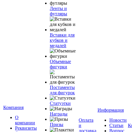
Ленты и
футляры
Вставки для
кубков и
медалей
Объемные
фигурки
Постаменты
для фигурок
Статуэтки
Компания
Информация
Награды
О
Оплата
Новости
компании
Призы
и
Статьи
К
Реквизиты
доставка
Вопрос