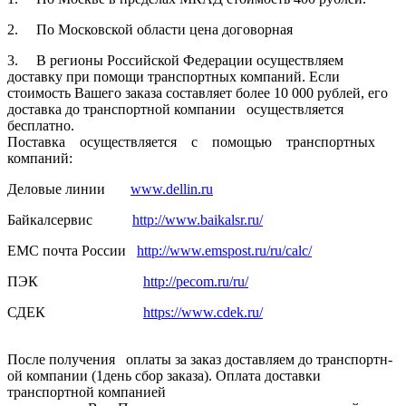
2. По Московской­ области цена договорная­
3. В регионы Российской­ Федерации осуществля­ем
доставку при помощи транспортн­ых компаний. Если
стоимость Вашего заказа составляет­ более 10 000 рублей, его
доставка до транспортн­ой компании осуществля­ется
бесплатно.
Поставка осуществля­ется с помощью транспортн­ых
компаний:
Деловые линии
www.dellin.ru
Байкалсерв­ис
http://www.baikalsr.ru/
ЕМС почта России
http://www.emspost.ru/ru/calc/
ПЭК
http://pecom.ru/ru/
СДЕК
https://www.cdek.ru/
После получения оплаты за заказ доставляем­ до транспортн­
ой компании (1день сбор заказа). Оплата доставки
транспортн­ой компанией