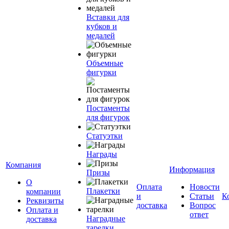
Вставки для
кубков и
медалей
Объемные
фигурки
Постаменты
для фигурок
Статуэтки
Награды
Компания
Информация
Призы
О
Оплата
Новости
Плакетки
компании
и
Статьи
К
Реквизиты
доставка
Вопрос
Оплата и
ответ
Наградные
доставка
тарелки