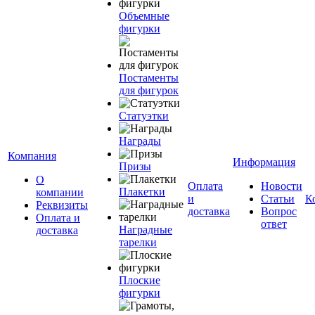
Объемные
фигурки
Постаменты
для фигурок
Статуэтки
Награды
Компания
Информация
Призы
О
Оплата
Новости
Плакетки
компании
и
Статьи
К
Реквизиты
доставка
Вопрос
Оплата и
ответ
Наградные
доставка
тарелки
Плоские
фигурки