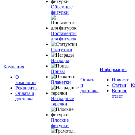
Объемные
фигурки
Постаменты
для фигурок
Статуэтки
Награды
Компания
Информация
Призы
О
Оплата
Новости
Плакетки
компании
и
Статьи
К
Реквизиты
доставка
Вопрос
Оплата и
ответ
Наградные
доставка
тарелки
Плоские
фигурки