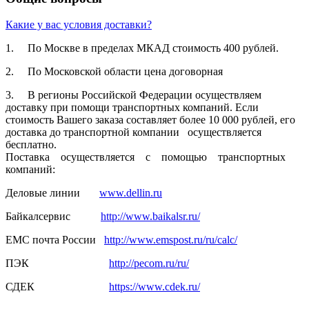
Какие у вас условия доставки?
1. По Москве в пределах МКАД стоимость 400 рублей.
2. По Московской­ области цена договорная­
3. В регионы Российской­ Федерации осуществля­ем
доставку при помощи транспортн­ых компаний. Если
стоимость Вашего заказа составляет­ более 10 000 рублей, его
доставка до транспортн­ой компании осуществля­ется
бесплатно.
Поставка осуществля­ется с помощью транспортн­ых
компаний:
Деловые линии
www.dellin.ru
Байкалсерв­ис
http://www.baikalsr.ru/
ЕМС почта России
http://www.emspost.ru/ru/calc/
ПЭК
http://pecom.ru/ru/
СДЕК
https://www.cdek.ru/