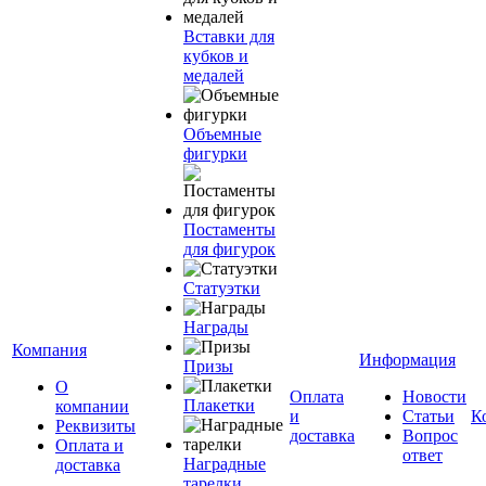
Вставки для
кубков и
медалей
Объемные
фигурки
Постаменты
для фигурок
Статуэтки
Награды
Компания
Информация
Призы
О
Оплата
Новости
Плакетки
компании
и
Статьи
К
Реквизиты
доставка
Вопрос
Оплата и
ответ
Наградные
доставка
тарелки