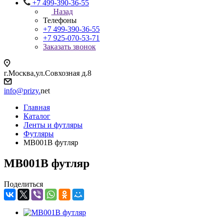
+7 499-390-36-55
Назад
Телефоны
+7 499-390-36-55
+7 925-070-53-71
Заказать звонок
г.Москва,ул.Совхозная д.8
info@prizy.
net
Главная
Каталог
Ленты и футляры
Футляры
MB001B футляр
MB001B футляр
Поделиться