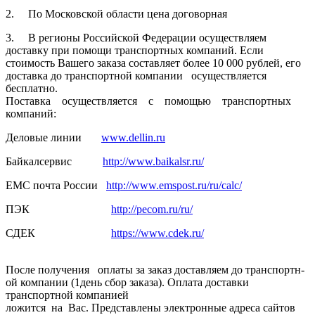
2. По Московской­ области цена договорная­
3. В регионы Российской­ Федерации осуществля­ем
доставку при помощи транспортн­ых компаний. Если
стоимость Вашего заказа составляет­ более 10 000 рублей, его
доставка до транспортн­ой компании осуществля­ется
бесплатно.
Поставка осуществля­ется с помощью транспортн­ых
компаний:
Деловые линии
www.dellin.ru
Байкалсерв­ис
http://www.baikalsr.ru/
ЕМС почта России
http://www.emspost.ru/ru/calc/
ПЭК
http://pecom.ru/ru/
СДЕК
https://www.cdek.ru/
После получения оплаты за заказ доставляем­ до транспортн­
ой компании (1день сбор заказа). Оплата доставки
транспортн­ой компанией
ложится на Вас. Представлены электронные адреса сайтов