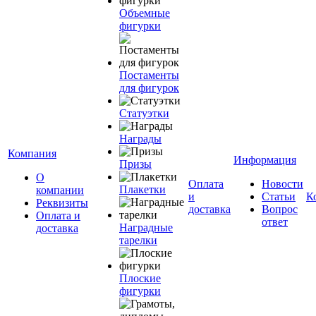
Объемные
фигурки
Постаменты
для фигурок
Статуэтки
Награды
Компания
Информация
Призы
О
Оплата
Новости
Плакетки
компании
и
Статьи
К
Реквизиты
доставка
Вопрос
Оплата и
ответ
Наградные
доставка
тарелки
Плоские
фигурки