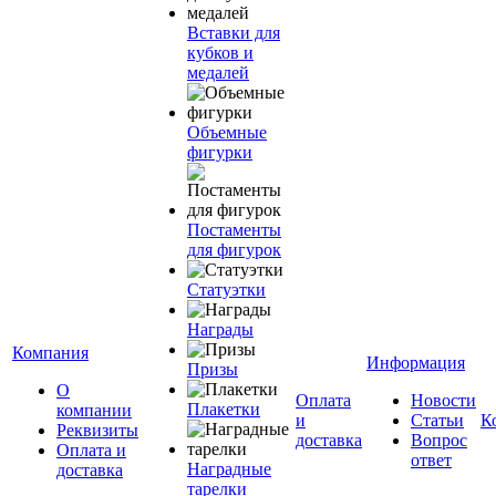
Вставки для
кубков и
медалей
Объемные
фигурки
Постаменты
для фигурок
Статуэтки
Награды
Компания
Информация
Призы
О
Оплата
Новости
Плакетки
компании
и
Статьи
К
Реквизиты
доставка
Вопрос
Оплата и
ответ
Наградные
доставка
тарелки