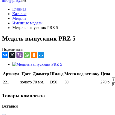
info@prizy.
net
Главная
Каталог
Медали
Именные медали
Медаль выпускник PRZ 5
Медаль выпускник PRZ 5
Поделиться
Артикул
Цвет
Диаметр
Шильд
Место под вставку
Цена
221
золото
70 мм.
D50
50
270
р.
В
Товары комплекта
Вставки