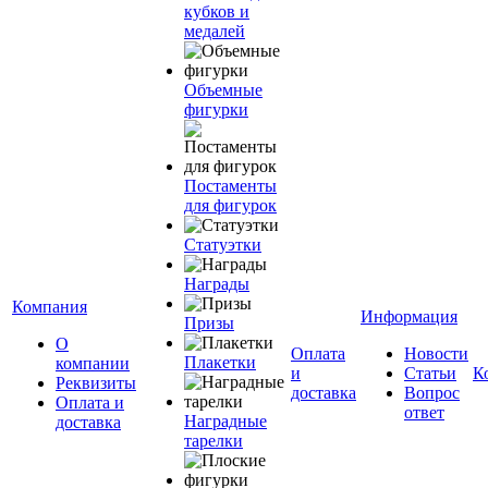
кубков и
медалей
Объемные
фигурки
Постаменты
для фигурок
Статуэтки
Награды
Компания
Информация
Призы
О
Оплата
Новости
Плакетки
компании
и
Статьи
К
Реквизиты
доставка
Вопрос
Оплата и
ответ
Наградные
доставка
тарелки