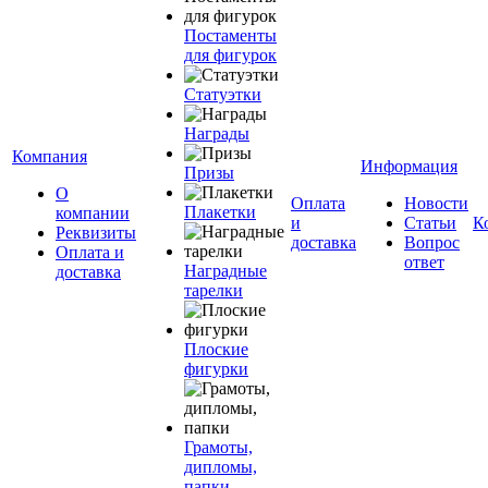
Постаменты
для фигурок
Статуэтки
Награды
Компания
Информация
Призы
О
Оплата
Новости
Плакетки
компании
и
Статьи
К
Реквизиты
доставка
Вопрос
Оплата и
ответ
Наградные
доставка
тарелки
Плоские
фигурки
Грамоты,
дипломы,
папки