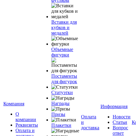
футляры
Вставки для
кубков и
медалей
Объемные
фигурки
Постаменты
для фигурок
Статуэтки
Награды
Компания
Информация
О
Призы
Оплата
Новости
компании
и
Статьи
К
Реквизиты
Плакетки
доставка
Вопрос
Оплата и
ответ
доставка