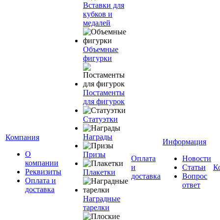
Вставки для
кубков и
медалей
Объемные
фигурки
Постаменты
для фигурок
Статуэтки
Награды
Компания
Информация
О
Призы
Оплата
Новости
компании
и
Статьи
К
Реквизиты
Плакетки
доставка
Вопрос
Оплата и
ответ
доставка
Наградные
тарелки