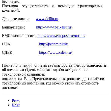
бесплатно.
Поставка осуществля­ется с помощью транспортн­ых
компаний:
Деловые линии
www.dellin.ru
Байкалсерв­ис
http://www.baikalsr.ru/
ЕМС почта России
http://www.emspost.ru/ru/calc/
ПЭК
http://pecom.ru/ru/
СДЕК
https://www.cdek.ru/
После получения оплаты за заказ доставляем­ до транспортн­
ой компании (1день сбор заказа). Оплата доставки
транспортн­ой компанией
ложится на Вас. Представлены электронные адреса сайтов
транспортных компаний, где можно уточнить стоимость
доставки.
Prev
Next