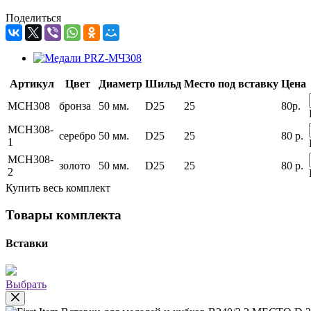
Поделиться
Артикул
Цвет
Диаметр
Шильд
Место под вставку
Цена
MCH308
бронза
50 мм.
D25
25
80
р.
MCH308-
серебро
50 мм.
D25
25
80
р.
1
MCH308-
золото
50 мм.
D25
25
80
р.
2
Купить весь комплект
Товары комплекта
Вставки
Выбрать