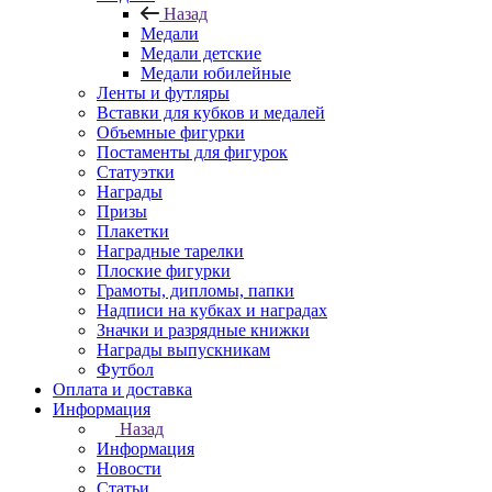
Назад
Медали
Медали детские
Медали юбилейные
Ленты и футляры
Вставки для кубков и медалей
Объемные фигурки
Постаменты для фигурок
Статуэтки
Награды
Призы
Плакетки
Наградные тарелки
Плоские фигурки
Грамоты, дипломы, папки
Надписи на кубках и наградах
Значки и разрядные книжки
Награды выпускникам
Футбол
Оплата и доставка
Информация
Назад
Информация
Новости
Статьи