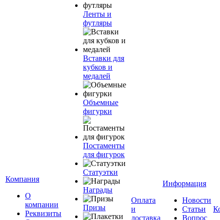
Ленты и
футляры
Вставки для
кубков и
медалей
Объемные
фигурки
Постаменты
для фигурок
Статуэтки
Компания
Информация
Награды
О
Оплата
Новости
компании
Призы
и
Статьи
К
Реквизиты
доставка
Вопрос