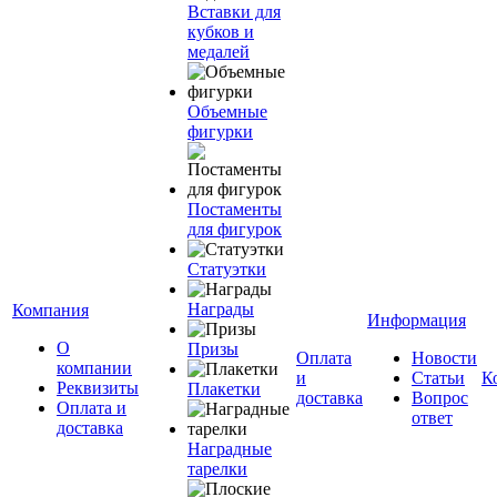
Вставки для
кубков и
медалей
Объемные
фигурки
Постаменты
для фигурок
Статуэтки
Награды
Компания
Информация
О
Призы
Оплата
Новости
компании
и
Статьи
К
Реквизиты
Плакетки
доставка
Вопрос
Оплата и
ответ
доставка
Наградные
тарелки