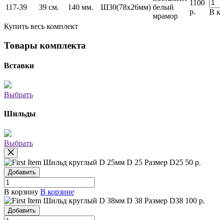
1100
117-39
39 см.
140 мм.
Ш30(78х26мм)
белый
р.
В 
мрамор
Купить весь комплект
Товары комплекта
Вставки
Выбрать
Шильды
Выбрать
Шильд круглый D 25мм
D 25
Размер D25
50 р.
Добавить
В корзину
В корзине
Шильд круглый D 38мм
D 38
Размер D38
100 р.
Добавить