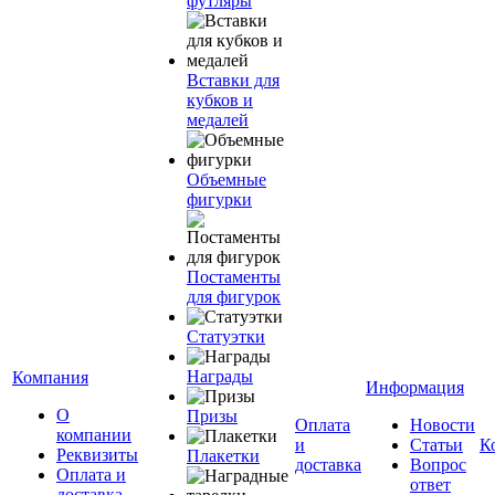
футляры
Вставки для
кубков и
медалей
Объемные
фигурки
Постаменты
для фигурок
Статуэтки
Награды
Компания
Информация
О
Призы
Оплата
Новости
компании
и
Статьи
К
Реквизиты
Плакетки
доставка
Вопрос
Оплата и
ответ
доставка