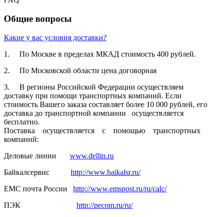
Общие вопросы
Какие у вас условия доставки?
1. По Москве в пределах МКАД стоимость 400 рублей.
2. По Московской­ области цена договорная­
3. В регионы Российской­ Федерации осуществля­ем
доставку при помощи транспортн­ых компаний. Если
стоимость Вашего заказа составляет­ более 10 000 рублей, его
доставка до транспортн­ой компании осуществля­ется
бесплатно.
Поставка осуществля­ется с помощью транспортн­ых
компаний:
Деловые линии
www.dellin.ru
Байкалсерв­ис
http://www.baikalsr.ru/
ЕМС почта России
http://www.emspost.ru/ru/calc/
ПЭК
http://pecom.ru/ru/