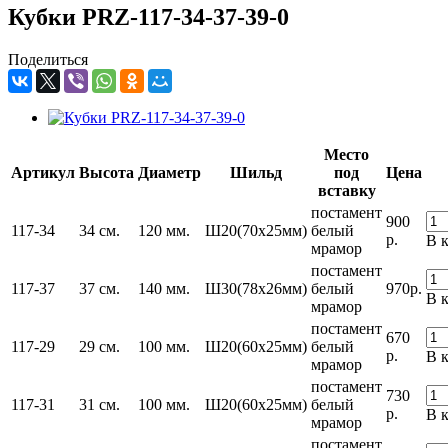
Кубки PRZ-117-34-37-39-0
Поделиться
Место
Артикул
Высота
Диаметр
Шильд
под
Цена
вставку
постамент
900
117-34
34 см.
120 мм.
Ш20(70х25мм)
белый
р.
В 
мрамор
постамент
117-37
37 см.
140 мм.
Ш30(78х26мм)
белый
970
р.
В 
мрамор
постамент
670
117-29
29 см.
100 мм.
Ш20(60х25мм)
белый
р.
В 
мрамор
постамент
730
117-31
31 см.
100 мм.
Ш20(60х25мм)
белый
р.
В 
мрамор
постамент