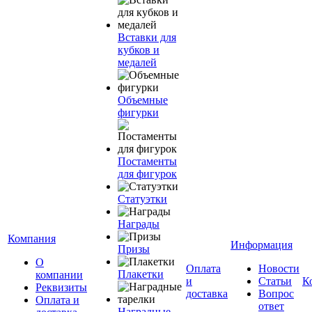
Вставки для
кубков и
медалей
Объемные
фигурки
Постаменты
для фигурок
Статуэтки
Награды
Компания
Информация
Призы
О
Оплата
Новости
Плакетки
компании
и
Статьи
К
Реквизиты
доставка
Вопрос
Оплата и
ответ
Наградные