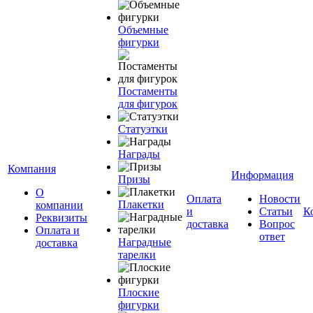
Объемные
фигурки
Постаменты
для фигурок
Статуэтки
Награды
Компания
Информация
Призы
О
Оплата
Новости
Плакетки
компании
и
Статьи
К
Реквизиты
доставка
Вопрос
Оплата и
ответ
Наградные
доставка
тарелки
Плоские
фигурки