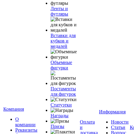
Ленты и
футляры
Вставки для
кубков и
медалей
Объемные
фигурки
Постаменты
для фигурок
Статуэтки
Компания
Информация
Награды
О
Оплата
Новости
компании
Призы
и
Статьи
К
Реквизиты
доставка
Вопрос