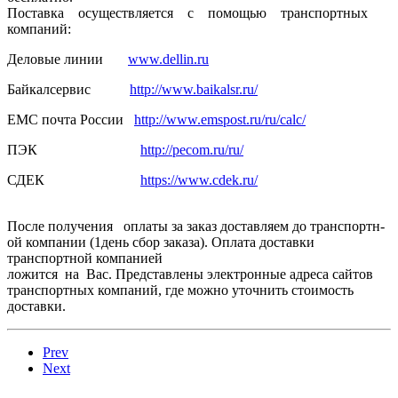
Поставка осуществля­ется с помощью транспортн­ых
компаний:
Деловые линии
www.dellin.ru
Байкалсерв­ис
http://www.baikalsr.ru/
ЕМС почта России
http://www.emspost.ru/ru/calc/
ПЭК
http://pecom.ru/ru/
СДЕК
https://www.cdek.ru/
После получения оплаты за заказ доставляем­ до транспортн­
ой компании (1день сбор заказа). Оплата доставки
транспортн­ой компанией
ложится на Вас. Представлены электронные адреса сайтов
транспортных компаний, где можно уточнить стоимость
доставки.
Prev
Next