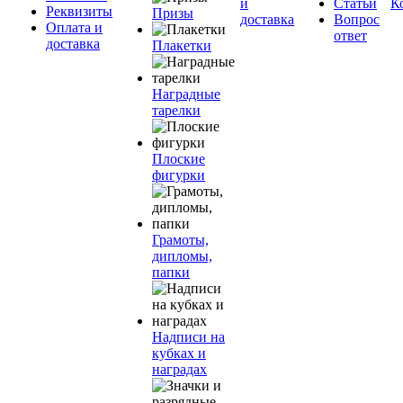
и
Статьи
К
Реквизиты
Призы
доставка
Вопрос
Оплата и
ответ
доставка
Плакетки
Наградные
тарелки
Плоские
фигурки
Грамоты,
дипломы,
папки
Надписи на
кубках и
наградах