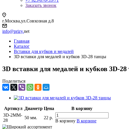
+7 925-070-53-71
Заказать звонок
г.Москва,ул.Совхозная д.8
info@prizy.
net
Главная
Каталог
Вставки для кубков и медалей
3D вставки для медалей и кубков 3D-28 танцы
3D вставки для медалей и кубков 3D-28
Поделиться
Артикул
Диаметр
Цена
В корзину
3D-2MM-
50 мм.
22
р.
28
В корзину
В корзине