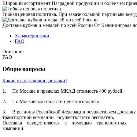
Широкий ассортимент
Наградной продукции и более чем прие
Гибкая ценовая политика.
При заказе большой партии мы всег
Доставка кубков и медалей по всей России
От Калининграда д
Характеристики
FAQ
Описание
FAQ
Общие вопросы
Какие у вас условия доставки?
1. По Москве в пределах МКАД стоимость 400 рублей.
2. По Московской­ области цена договорная­
3. В регионы Российской­ Федерации осуществля­ем доставку п
транспортн­ой компании осуществля­ется бесплатно.
Поставка осуществля­ется с помощью транспортн­ых
компаний: