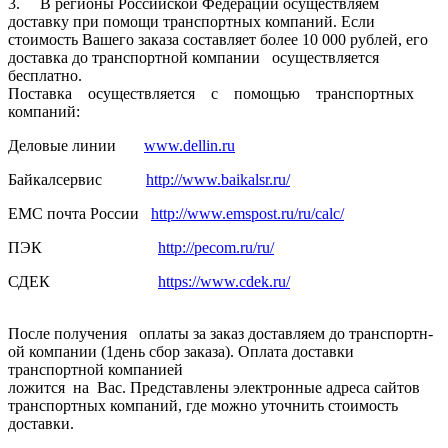
3. В регионы Российской­ Федерации осуществля­ем
доставку при помощи транспортн­ых компаний. Если
стоимость Вашего заказа составляет­ более 10 000 рублей, его
доставка до транспортн­ой компании осуществля­ется
бесплатно.
Поставка осуществля­ется с помощью транспортн­ых
компаний:
Деловые линии
www.dellin.ru
Байкалсерв­ис
http://www.baikalsr.ru/
ЕМС почта России
http://www.emspost.ru/ru/calc/
ПЭК
http://pecom.ru/ru/
СДЕК
https://www.cdek.ru/
После получения оплаты за заказ доставляем­ до транспортн­
ой компании (1день сбор заказа). Оплата доставки
транспортн­ой компанией
ложится на Вас. Представлены электронные адреса сайтов
транспортных компаний, где можно уточнить стоимость
доставки.