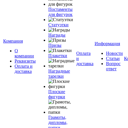
Постаменты
для фигурок
Статуэтки
Награды
Компания
Информация
Призы
О
Оплата
Новости
Плакетки
компании
и
Статьи
К
Реквизиты
доставка
Вопрос
Оплата и
ответ
Наградные
доставка
тарелки
Плоские
фигурки
Грамоты,
дипломы,
папки