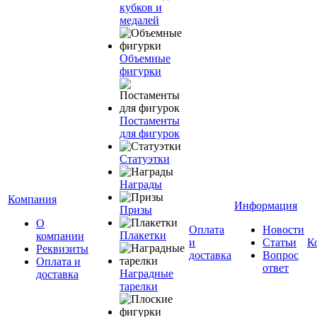
кубков и
медалей
Объемные
фигурки
Постаменты
для фигурок
Статуэтки
Награды
Компания
Информация
Призы
О
Оплата
Новости
Плакетки
компании
и
Статьи
К
Реквизиты
доставка
Вопрос
Оплата и
ответ
Наградные
доставка
тарелки