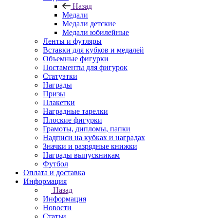
Назад
Медали
Медали детские
Медали юбилейные
Ленты и футляры
Вставки для кубков и медалей
Объемные фигурки
Постаменты для фигурок
Статуэтки
Награды
Призы
Плакетки
Наградные тарелки
Плоские фигурки
Грамоты, дипломы, папки
Надписи на кубках и наградах
Значки и разрядные книжки
Награды выпускникам
Футбол
Оплата и доставка
Информация
Назад
Информация
Новости
Статьи