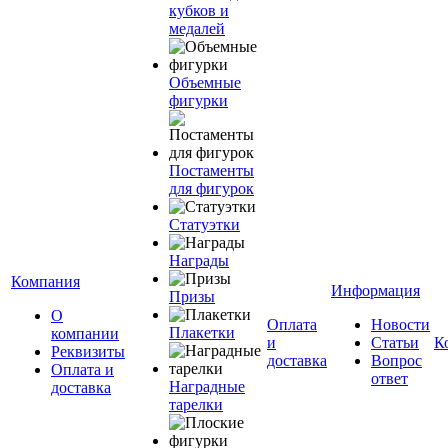
кубков и
медалей
Объемные
фигурки
Постаменты
для фигурок
Статуэтки
Награды
Компания
Информация
Призы
О
Оплата
Новости
Плакетки
компании
и
Статьи
К
Реквизиты
доставка
Вопрос
Оплата и
ответ
Наградные
доставка
тарелки