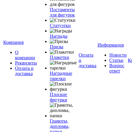
Постаменты
для фигурок
Статуэтки
Награды
Компания
Информация
Призы
О
Оплата
Новости
Плакетки
компании
и
Статьи
К
Реквизиты
доставка
Вопрос
Оплата и
ответ
Наградные
доставка
тарелки
Плоские
фигурки
Грамоты,
дипломы,
папки