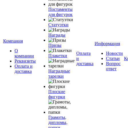
Постаменты
для фигурок
Статуэтки
Награды
Компания
Информация
Призы
О
Оплата
Новости
Плакетки
компании
и
Статьи
К
Реквизиты
доставка
Вопрос
Оплата и
ответ
Наградные
доставка
тарелки
Плоские
фигурки
Грамоты,
дипломы,
папки