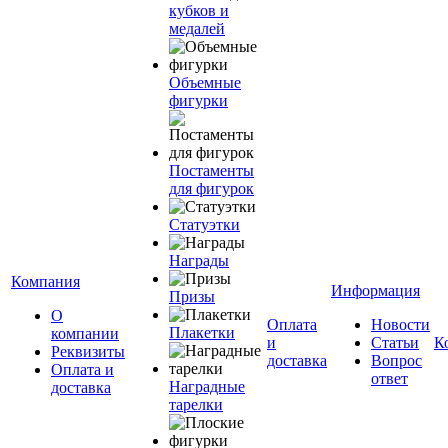
кубков и
медалей
Объемные
фигурки
Постаменты
для фигурок
Статуэтки
Награды
Компания
Информация
Призы
О
Оплата
Новости
Плакетки
компании
и
Статьи
К
Реквизиты
доставка
Вопрос
Оплата и
ответ
Наградные
доставка
тарелки